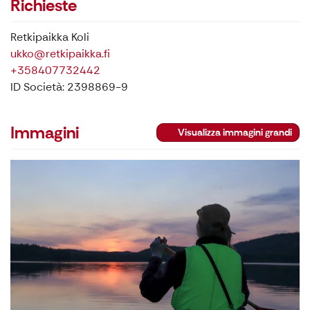
Richieste
Retkipaikka Koli
ukko@retkipaikka.fi
+358407732442
ID Società: 2398869-9
Immagini
Visualizza immagini grandi