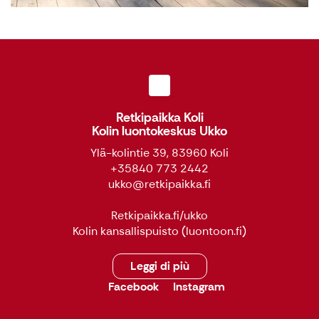
Retkipaikka Koli
Kolin luontokeskus Ukko
Ylä-kolintie 39, 83960 Koli
+35840 773 2442
ukko@retkipaikka.fi
Retkipaikka.fi/ukko
Kolin kansallispuisto
(luontoon.fi)
Leggi di più
Facebook
Instagram