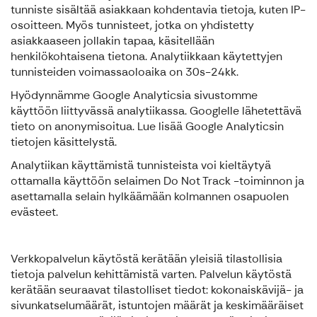
tunniste sisältää asiakkaan kohdentavia tietoja, kuten IP-
osoitteen. Myös tunnisteet, jotka on yhdistetty
asiakkaaseen jollakin tapaa, käsitellään
henkilökohtaisena tietona. Analytiikkaan käytettyjen
tunnisteiden voimassaoloaika on 30s-24kk.
Hyödynnämme Google Analyticsia sivustomme
käyttöön liittyvässä analytiikassa. Googlelle lähetettävä
tieto on anonymisoitua. Lue lisää Google Analyticsin
tietojen käsittelystä.
Analytiikan käyttämistä tunnisteista voi kieltäytyä
ottamalla käyttöön selaimen Do Not Track -toiminnon ja
asettamalla selain hylkäämään kolmannen osapuolen
evästeet.
Verkkopalvelun käytöstä kerätään yleisiä tilastollisia
tietoja palvelun kehittämistä varten. Palvelun käytöstä
kerätään seuraavat tilastolliset tiedot: kokonaiskävijä- ja
sivunkatselumäärät, istuntojen määrät ja keskimääräiset