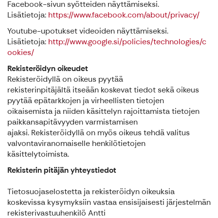
Facebook-sivun syötteiden näyttämiseksi.
Lisätietoja:
https://www.facebook.com/about/privacy/
Youtube-upotukset videoiden näyttämiseksi.
Lisätietoja:
http://www.google.si/policies/technologies/c
ookies/
Rekisteröidyn oikeudet
Rekisteröidyllä on oikeus pyytää
rekisterinpitäjältä itseään koskevat tiedot sekä oikeus
pyytää epätarkkojen ja virheellisten tietojen
oikaisemista ja niiden käsittelyn rajoittamista tietojen
paikkansapitävyyden varmistamisen
ajaksi. Rekisteröidyllä on myös oikeus tehdä valitus
valvontaviranomaiselle henkilötietojen
käsittelytoimista.
Rekisterin pitäjän yhteystiedot
Tietosuojaselostetta ja rekisteröidyn oikeuksia
koskevissa kysymyksiin vastaa ensisijaisesti järjestelmän
rekisterivastuuhenkilö Antti