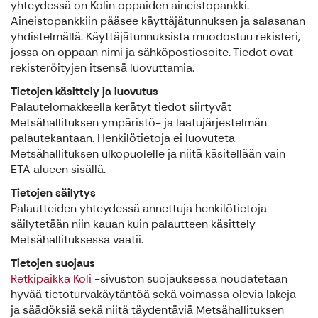
yhteydessä on Kolin oppaiden aineistopankki.
Aineistopankkiin pääsee käyttäjätunnuksen ja salasanan
yhdistelmällä. Käyttäjätunnuksista muodostuu rekisteri,
jossa on oppaan nimi ja sähköpostiosoite. Tiedot ovat
rekisteröityjen itsensä luovuttamia.
Tietojen käsittely ja luovutus
Palautelomakkeella kerätyt tiedot siirtyvät
Metsähallituksen ympäristö- ja laatujärjestelmän
palautekantaan. Henkilötietoja ei luovuteta
Metsähallituksen ulkopuolelle ja niitä käsitellään vain
ETA alueen sisällä.
Tietojen säilytys
Palautteiden yhteydessä annettuja henkilötietoja
säilytetään niin kauan kuin palautteen käsittely
Metsähallituksessa vaatii.
Tietojen suojaus
Retkipaikka Koli
-sivuston suojauksessa noudatetaan
hyvää tietoturvakäytäntöä sekä voimassa olevia lakeja
ja säädöksiä sekä niitä täydentäviä Metsähallituksen