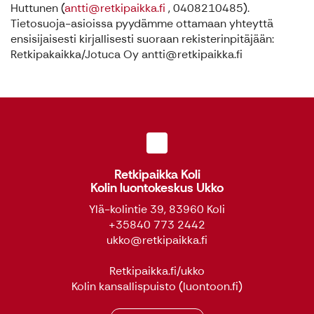
Huttunen (
antti@retkipaikka.fi
, 0408210485).
Tietosuoja-asioissa pyydämme ottamaan yhteyttä
ensisijaisesti kirjallisesti suoraan rekisterinpitäjään:
Retkipakaikka/Jotuca Oy antti@retkipaikka.fi
Retkipaikka Koli
Kolin luontokeskus Ukko
Ylä-kolintie 39, 83960 Koli
+35840 773 2442
ukko@retkipaikka.fi
Retkipaikka.fi/ukko
Kolin kansallispuisto
(luontoon.fi)