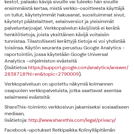
kestot, palaako kävijä sivuille vai tuleeko hän sivuille
ensimmäistä kertaa, mistä verkko-osoitteesta käyttäjä
on tullut, käytetyimmät hakusanat, suosituimmat sivut,
käytetyt päätelaitteet, selainversiot ja yleisimmät
palveluntarjoajat. Verkkopalvelun kävijöistä ei kerätä
henkilötietoja, joista yksittäinen kävijä voitaisiin
tunnistaa. Tilastollisesti kerättyjä tietoja ei voi yhdistää
toisiinsa. Käytön seuranta perustuu Google Analytics -
raportointiin, jossa käytetään Google Universal
Analytics –ohjelmiston evästeitä
(lisätietoa
https://support.google.com/analytics/answer/
2838718?hl=en&topic=2790009
).
Verkkopalveluun on upotettu näkymiä kolmannen
osapuolen verkkopalveluista, jotka saattavat asentaa
selaimeesi evästeitä:
ShareThis-toiminto verkkosivun jakamiseksi sosiaaliseen
mediaan,
lisätietoja:
http://www.sharethis.com/legal/privacy/
Facebook-upotukset Retkipaikka Kolinylläpitämän