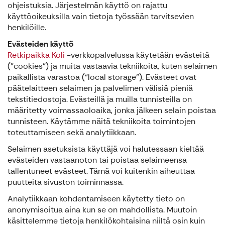
ohjeistuksia. Järjestelmän käyttö on rajattu
käyttöoikeuksilla vain tietoja työssään tarvitsevien
henkilöille.
Evästeiden käyttö
Retkipaikka Koli
-verkkopalvelussa käytetään evästeitä
(”cookies”) ja muita vastaavia tekniikoita, kuten selaimen
paikallista varastoa (“local storage”). Evästeet ovat
päätelaitteen selaimen ja palvelimen välisiä pieniä
tekstitiedostoja. Evästeillä ja muilla tunnisteilla on
määritetty voimassaoloaika, jonka jälkeen selain poistaa
tunnisteen. Käytämme näitä tekniikoita toimintojen
toteuttamiseen sekä analytiikkaan.
Selaimen asetuksista käyttäjä voi halutessaan kieltää
evästeiden vastaanoton tai poistaa selaimeensa
tallentuneet evästeet. Tämä voi kuitenkin aiheuttaa
puutteita sivuston toiminnassa.
Analytiikkaan kohdentamiseen käytetty tieto on
anonymisoitua aina kun se on mahdollista. Muutoin
käsittelemme tietoja henkilökohtaisina niiltä osin kuin