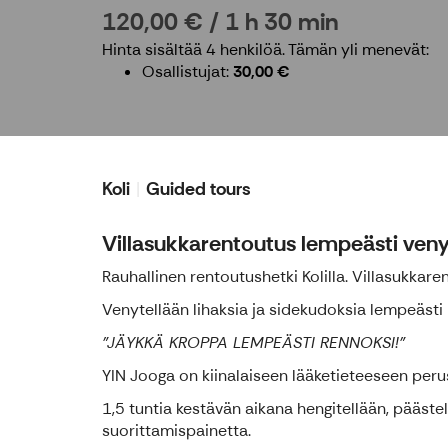
120,00 € / 1 h 30 min
Hinta sisältää 4 henkilöä.
Tämän yli menevät:
Osallistujat
30,00 €
Koli
Guided tours
Villasukkarentoutus lempeästi veny
Rauhallinen rentoutushetki Kolilla. Villasukkar
Venytellään lihaksia ja sidekudoksia lempeäst
"JÄYKKÄ KROPPA LEMPEÄSTI RENNOKSI!"
YIN Jooga on kiinalaiseen lääketieteeseen peru
1,5 tuntia kestävän aikana hengitellään, päästel
suorittamispainetta.