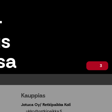
-
us
sa
3
Kauppias
Jotuca Oy/ Retkipaikka Koli
ukko@retkipaikka.fi