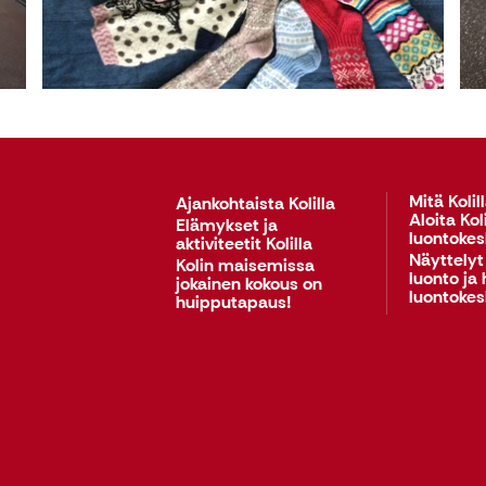
Mitä Kolil
Ajankohtaista Kolilla
Aloita Ko
Elämykset ja
luontokes
aktiviteetit Kolilla
Näyttelyt 
Kolin maisemissa
luonto ja 
jokainen kokous on
luontoke
huipputapaus!