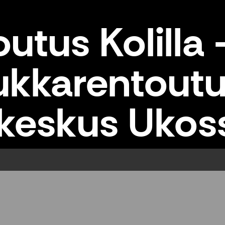
utus Kolilla 
sukkarentout
keskus Ukos
ntoutus luontokeskus Ukossa