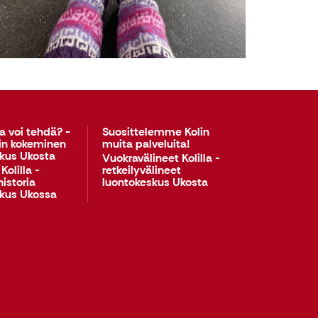
la voi tehdä? -
Suosittelemme Kolin
lin kokeminen
muita palveluita!
kus Ukosta
Vuokravälineet Kolilla -
Kolilla -
retkeilyvälineet
historia
luontokeskus Ukosta
skus Ukossa