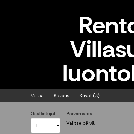
Rento
Villa
luonto
Rentoutus Kolilla - Villasukkare
Varaa
Kuvaus
Kuvat (3)
Osallistujat
Päivämäärä
Valitse päivä