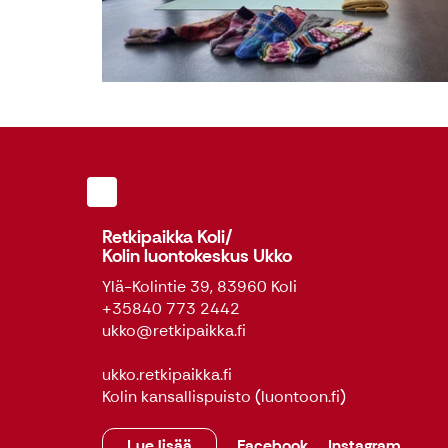
Retkipaikka Koli/
Kolin luontokeskus Ukko
Ylä-Kolintie 39, 83960 Koli
+35840 773 2442
ukko@retkipaikka.fi
ukko.retkipaikka.fi
Kolin kansallispuisto
(luontoon.fi)
Lue lisää
Facebook
Instagram