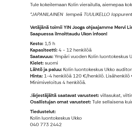
Tule kokeilemaan Kolin vierailulla, aiemepaa kok
"JAPANILAINEN lempeä TUULIKELLO loppurento
Vetäjänä toimii YIN Jooga ohjaajamme Mervi L
Saapuessa ilmoittaudu Ukon infoon!
Kesto:
1,5 h
Kapasiteetti:
4 - 12 henkilöä
Saatavuus:
Ympäri vuoden Kolin luontokeskus U
Kielet:
suomi
Lähtö ja paluu:
Kolin luontokeskus Ukko audito
Hinta:
1-4 henkilöä 120 €/henkilö. Lisähenkilö 
Minimiveloitus 4 henkilöä.
J
ärjestäjältä saatavat varusteet:
villasukat, vilt
Osallistujan omat varusteet:
Tule sellaisena ku
Tiedustelut:
Kolin luontokeskus Ukko
040 773 2442