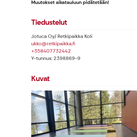
Muutokset aikatauluun pidätetään!
Tiedustelut
Jotuca Oy/ Retkipaikka Koli
ukko@retkipaikka.fi
+358407732442
Y-tunnus: 2398869-9
Kuvat