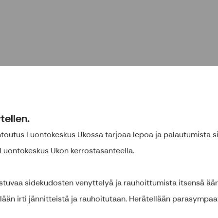
tellen.
entoutus Luontokeskus Ukossa tarjoaa lepoa ja palautumista sis
i Luontokeskus Ukon kerrostasanteella.
stuvaa sidekudosten venyttelyä ja rauhoittumista itsensä ää
lään irti jännitteistä ja rauhoitutaan. Herätellään parasympaat