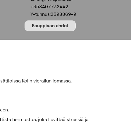
+358407732442
Y-tunnus:
2398869-9
Kauppiaan ehdot
ätiloissa Kolin vierailun lomassa.
reen.
tista hermostoa, joka lievittää stressiä ja