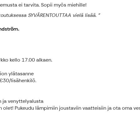
emusta ei tarvita. Sopii myös miehille!
utuksessa SYVÄRENTOUTTAA vielä lisää. "
indström.
kko kello 17.00 alkaen.
rion ylätasanne
€30/lisähenkilö.
in ja venyttelyalusta
in olet! Pukeudu lämpimiin joustaviin vaatteisiin ja ota oma v