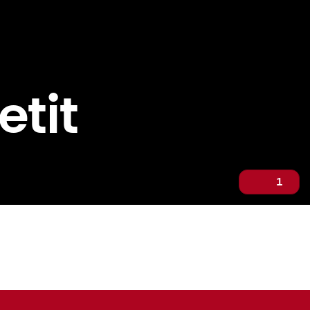
etit
1