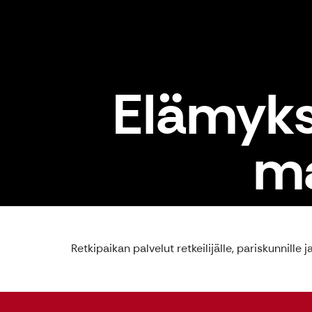
Elämykse
ma
Retkipaikan palvelut retkeilijälle, pariskunnille