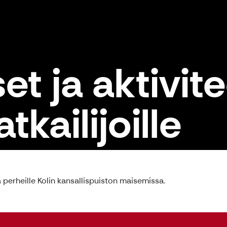
t ja aktivite
tkailijoille
 ja perheille Kolin kansallispuiston maisemissa.