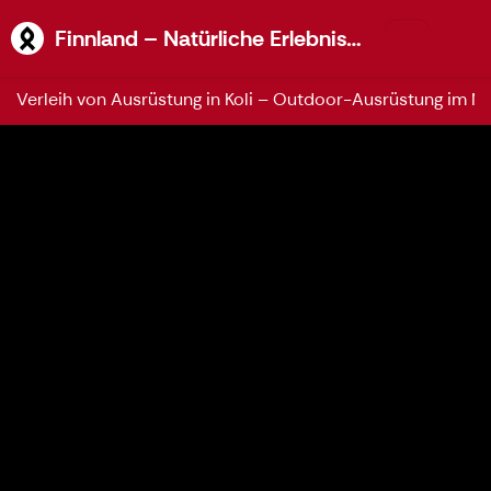
Finnland
Finnland – Natürliche Erlebnisse Koli
Verleih von Ausrüstung in Koli – Outdoor-Ausrüstung im N